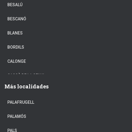
BESALÚ
BESCANÓ
BLANES
BORDILS
CALONGE
CASSÀ DE LA SELVA
Más localidades
CASTELL-PLATJA D’ARO
PALAFRUGELL
CELRÀ
PALAMÓS
CORNELLÀ DE TERRI
PALS