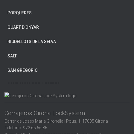
CRUÏLLES
PORQUERES
FIGUERES
QUART D’ONYAR
FORNELLS DE LA SELVA
RIUDELLOTS DE LA SELVA
GIRONA
SALT
HOSTALRIC
SAN GREGORIO
L’ESCALA
SANT ANIOL DE FINESTRES
LA BISBAL D’EMPORDÀ
SANT FELIU DE GUÍXOLS
LES PLANES D’HOSTOLES
Cerrajeros Girona LockSystem
SANTA COLOMA DE FARNERS
LLAGOSTERA
Carrer de Josep Maria Gironella i Pous, 1, 17005 Girona
SANTA PAU
Teléfono: 972 65 66 86
LLORET DE MAR