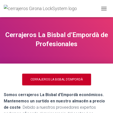
C
A
M
B
I
Cerrajeros La Bisbal d’Empordà de
A
R
Profesionales
M
O
D
O
D
E
N
CERRAJEROS LA BISBAL D’EMPORDÀ
A
V
E
G
Somos cerrajeros La Bisbal d’Empordà económicos.
A
Mantenemos un surtido en nuestro almacén a precio
C
de coste
. Debido a nuestros proveedores expertos
I