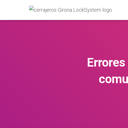
Errores
comun