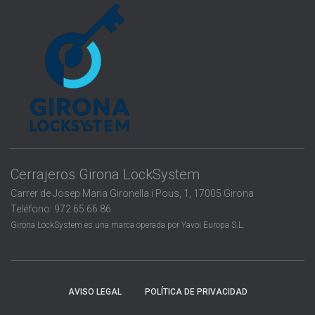
SANT FELIU DE GUÍXOLS
LES PLANES D’HOSTOLES
SANTA COLOMA DE FARNERS
LLAGOSTERA
SANTA PAU
LLORET DE MAR
SARRIÁ DE TER
SILS
Cerrajeros Girona LockSystem
TORRENT
Carrer de Josep Maria Gironella i Pous, 1, 17005 Girona
Teléfono: 972 65 66 86
TORROELLA DE MONTGRÍ
Girona LockSystem es una marca operada por Yavoi Europa S.L.
TOSSA DE MAR
VERGES
AVISO LEGAL
POLÍTICA DE PRIVACIDAD