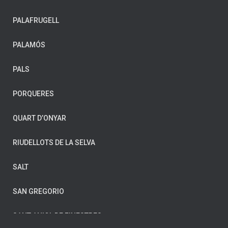
PALAFRUGELL
CELRÀ
PALAMÓS
CORNELLÀ DE TERRI
PALS
CRUÏLLES
PORQUERES
FIGUERES
QUART D’ONYAR
FORNELLS DE LA SELVA
RIUDELLOTS DE LA SELVA
GIRONA
SALT
HOSTALRIC
SAN GREGORIO
L’ESCALA
SANT ANIOL DE FINESTRES
LA BISBAL D’EMPORDÀ