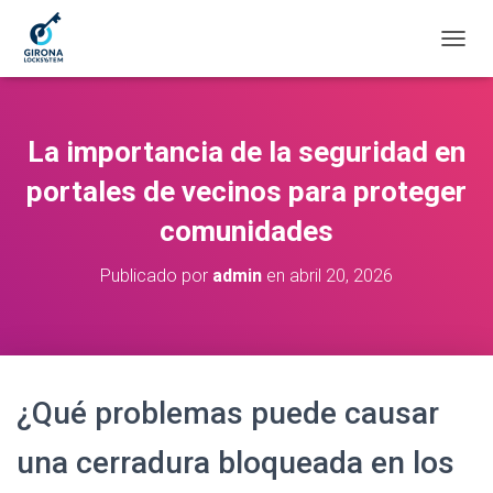
C
A
M
B
I
La importancia de la seguridad en
A
R
portales de vecinos para proteger
M
comunidades
O
D
O
Publicado por
admin
en
abril 20, 2026
D
E
N
A
V
E
¿Qué problemas puede causar
G
A
una cerradura bloqueada en los
C
I