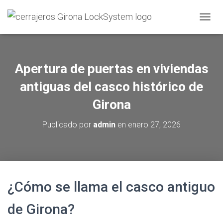
C
A
M
B
I
Apertura de puertas en viviendas
A
R
antiguas del casco histórico de
M
O
Girona
D
O
Publicado por
admin
en
enero 27, 2026
D
E
N
A
V
E
¿Cómo se llama el casco antiguo
G
A
C
de Girona?
I