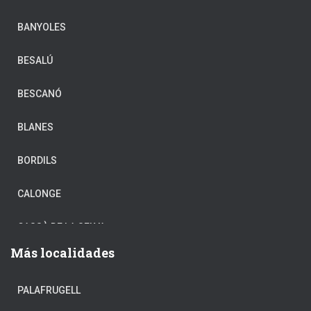
BANYOLES
BESALÚ
BESCANÓ
BLANES
BORDILS
CALONGE
CASSÀ DE LA SELVA
Más localidades
CASTELL-PLATJA D’ARO
PALAFRUGELL
CELRÀ