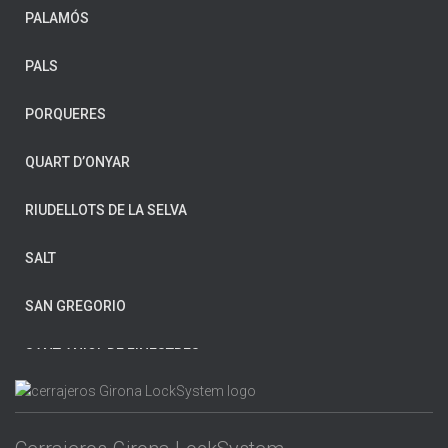
PALAMÓS
CORNELLÀ DE TERRI
PALS
CRUÏLLES
PORQUERES
FIGUERES
QUART D’ONYAR
FORNELLS DE LA SELVA
RIUDELLOTS DE LA SELVA
GIRONA
SALT
HOSTALRIC
SAN GREGORIO
L’ESCALA
SANT ANIOL DE FINESTRES
LA BISBAL D’EMPORDÀ
SANT FELIU DE GUÍXOLS
LES PLANES D’HOSTOLES