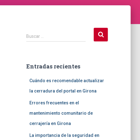
B
Buscar …
u
s
c
a
Entradas recientes
r
:
Cuándo es recomendable actualizar
la cerradura del portal en Girona
Errores frecuentes en el
mantenimiento comunitario de
cerrajería en Girona
La importancia de la seguridad en