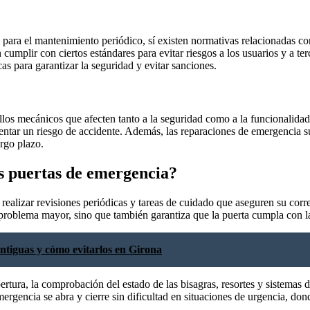
 para el mantenimiento periódico, sí existen normativas relacionadas co
n cumplir con ciertos estándares para evitar riesgos a los usuarios y a t
as para garantizar la seguridad y evitar sanciones.
os mecánicos que afecten tanto a la seguridad como a la funcionalidad
esentar un riesgo de accidente. Además, las reparaciones de emergencia
argo plazo.
s puertas de emergencia?
 realizar revisiones periódicas y tareas de cuidado que aseguren su co
n problema mayor, sino que también garantiza que la puerta cumpla con l
ntiguas y cómo evitarlos en Girona
ertura, la comprobación del estado de las bisagras, resortes y sistema
rgencia se abra y cierre sin dificultad en situaciones de urgencia, donde