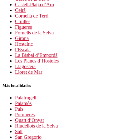
Castell-Platja d’Aro
Celrà
Cornellà de Terri
Cruïlles
Figueres
Fornells de la Selva
Girona
Hostalric
l’Escala
La Bisbal d’Empordà
Les Planes d’Hostoles
Llagostera
Lloret de Mar
Más localidades
Palafrugell
Palamós
Pals
Porqueres
Quart d’Onyar
Riudellots de la Selva
Salt
San Gregorio