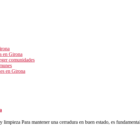
irona
ía en Girona
oteger comunidades
omunes
les en Girona
a
y limpieza Para mantener una cerradura en buen estado, es fundamental