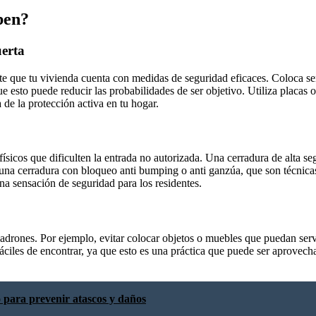
ben?
uerta
te que tu vivienda cuenta con medidas de seguridad eficaces. Coloca señ
que esto puede reducir las probabilidades de ser objetivo. Utiliza placas
 de la protección activa en tu hogar.
icos que dificulten la entrada no autorizada. Una cerradura de alta seg
e una cerradura con bloqueo anti bumping o anti ganzúa, que son técnic
na sensación de seguridad para los residentes.
 ladrones. Por ejemplo, evitar colocar objetos o muebles que puedan ser
 fáciles de encontrar, ya que esto es una práctica que puede ser aprovec
 para prevenir atascos y daños