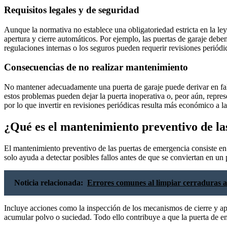
Requisitos legales y de seguridad
Aunque la normativa no establece una obligatoriedad estricta en la ley
apertura y cierre automáticos. Por ejemplo, las puertas de garaje debe
regulaciones internas o los seguros pueden requerir revisiones periódic
Consecuencias de no realizar mantenimiento
No mantener adecuadamente una puerta de garaje puede derivar en fall
estos problemas pueden dejar la puerta inoperativa o, peor aún, repr
por lo que invertir en revisiones periódicas resulta más económico a l
¿Qué es el mantenimiento preventivo de la
El mantenimiento preventivo de las puertas de emergencia consiste en
solo ayuda a detectar posibles fallos antes de que se conviertan en u
Noticia relacionada:
Errores comunes al limpiar cerraduras a
Incluye acciones como la inspección de los mecanismos de cierre y ap
acumular polvo o suciedad. Todo ello contribuye a que la puerta de eme