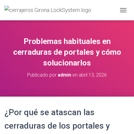
C
A
M
B
I
Problemas habituales en
A
R
cerraduras de portales y cómo
M
O
solucionarlos
D
O
Publicado por
admin
en
abril 13, 2026
D
E
N
A
V
E
¿Por qué se atascan las
G
A
C
cerraduras de los portales y
I