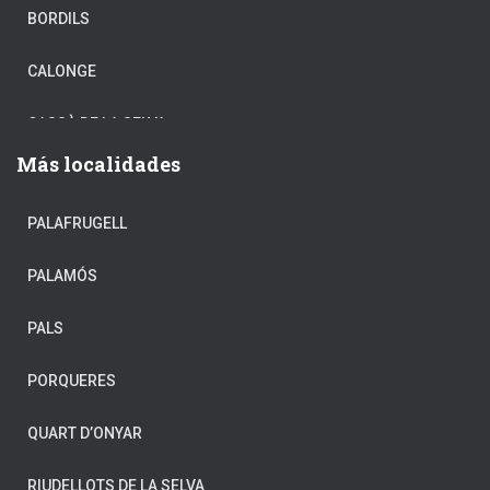
BORDILS
CALONGE
CASSÀ DE LA SELVA
Más localidades
CASTELL-PLATJA D’ARO
PALAFRUGELL
CELRÀ
PALAMÓS
CORNELLÀ DE TERRI
PALS
CRUÏLLES
PORQUERES
FIGUERES
QUART D’ONYAR
FORNELLS DE LA SELVA
RIUDELLOTS DE LA SELVA