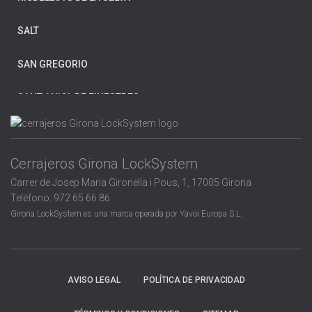
GIRONA
SALT
HOSTALRIC
SAN GREGORIO
L’ESCALA
SANT ANIOL DE FINESTRES
LA BISBAL D’EMPORDÀ
SANT FELIU DE GUÍXOLS
LES PLANES D’HOSTOLES
Cerrajeros Girona LockSystem
SANTA COLOMA DE FARNERS
LLAGOSTERA
Carrer de Josep Maria Gironella i Pous, 1, 17005 Girona
SANTA PAU
Teléfono: 972 65 66 86
LLORET DE MAR
Girona LockSystem es una marca operada por Yavoi Europa S.L.
SARRIÁ DE TER
SILS
AVISO LEGAL
POLÍTICA DE PRIVACIDAD
TORRENT