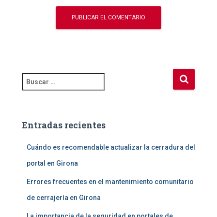
B
u
s
c
a
Entradas recientes
r
:
Cuándo es recomendable actualizar la cerradura del
portal en Girona
Errores frecuentes en el mantenimiento comunitario
de cerrajería en Girona
La importancia de la seguridad en portales de