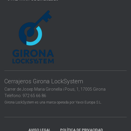
SANT ANIOL DE FINESTRES
LA BISBAL D’EMPORDÀ
SANT FELIU DE GUÍXOLS
LES PLANES D’HOSTOLES
SANTA COLOMA DE FARNERS
LLAGOSTERA
SANTA PAU
LLORET DE MAR
SARRIÁ DE TER
SILS
Cerrajeros Girona LockSystem
TORRENT
Carrer de Josep Maria Gironella i Pous, 1, 17005 Girona
Teléfono: 972 65 66 86
TORROELLA DE MONTGRÍ
Girona LockSystem es una marca operada por Yavoi Europa S.L.
TOSSA DE MAR
VERGES
AVISO LEGAL
POLÍTICA DE PRIVACIDAD