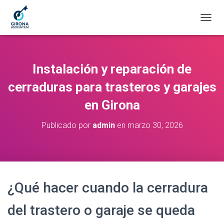
C
A
M
B
I
Instalación y reparación de
A
R
cerraduras para trasteros y garajes
M
en Girona
O
D
O
Publicado por
admin
en
marzo 30, 2026
D
E
N
A
V
E
¿Qué hacer cuando la cerradura
G
A
del trastero o garaje se queda
C
I