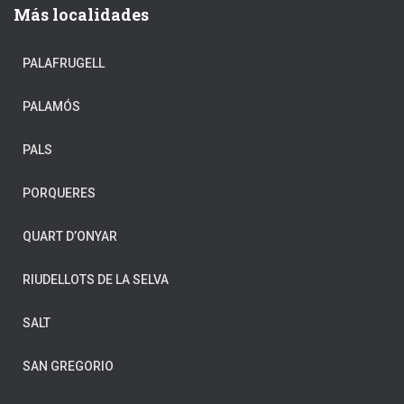
Más localidades
CASTELL-PLATJA D’ARO
PALAFRUGELL
CELRÀ
PALAMÓS
CORNELLÀ DE TERRI
PALS
CRUÏLLES
PORQUERES
FIGUERES
QUART D’ONYAR
FORNELLS DE LA SELVA
RIUDELLOTS DE LA SELVA
GIRONA
SALT
HOSTALRIC
SAN GREGORIO
L’ESCALA