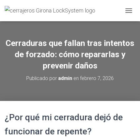
C
A
M
B
I
Cerraduras que fallan tras intentos
A
R
de forzado: cómo repararlas y
M
O
prevenir daños
D
O
Publicado por
admin
en
febrero 7, 2026
D
E
N
A
V
E
¿Por qué mi cerradura dejó de
G
A
C
funcionar de repente?
I