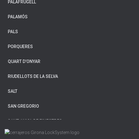
PALAFRUGELL
CELRÀ
PALAMÓS
CORNELLÀ DE TERRI
PALS
CRUÏLLES
PORQUERES
FIGUERES
QUART D’ONYAR
FORNELLS DE LA SELVA
RIUDELLOTS DE LA SELVA
GIRONA
SALT
HOSTALRIC
SAN GREGORIO
L’ESCALA
SANT ANIOL DE FINESTRES
LA BISBAL D’EMPORDÀ
SANT FELIU DE GUÍXOLS
LES PLANES D’HOSTOLES